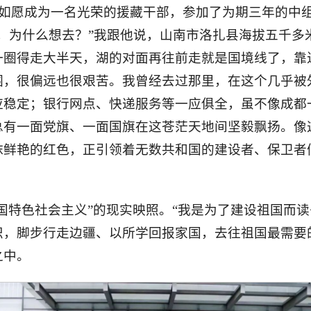
，我如愿成为一名光荣的援藏干部，参加了为期三年的中
，为什么想去？”我跟他说，山南市洛扎县海拔五千多
一圈得走大半天，湖的对面再往前走就是国境线了，靠
围，很偏远也很艰苦。我曾经去过那里，在这个几乎被
应稳定；银行网点、快递服务等一应俱全，虽不像成都
总有一面党旗、一面国旗在这苍茫天地间坚毅飘扬。像
抹鲜艳的红色，正引领着无数共和国的建设者、保卫者
国特色社会主义”的现实映照。“我是为了建设祖国而读
织，脚步行走边疆、以所学回报家国，去往祖国最需要
之中。