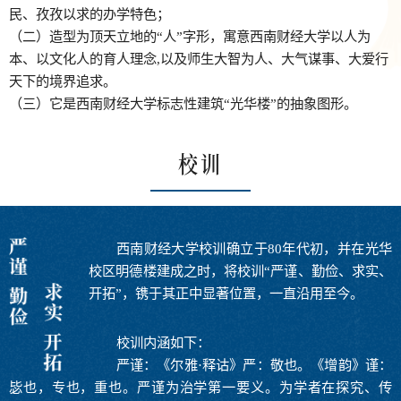
民、孜孜以求的办学特色；
（二）造型为顶天立地的“人”字形，寓意西南财经大学以人为
本、以文化人的育人理念,以及师生大智为人、大气谋事、大爱行
天下的境界追求。
（三）它是西南财经大学标志性建筑“光华楼”的抽象图形。
校训
西南财经大学校训确立于80年代初，并在光华
校区明德楼建成之时，将校训“严谨、勤俭、求实、
开拓”，镌于其正中显著位置，一直沿用至今。
校训内涵如下：
严谨：《尔雅·释诂》严：敬也。《增韵》谨：
毖也，专也，重也。严谨为治学第一要义。为学者在探究、传