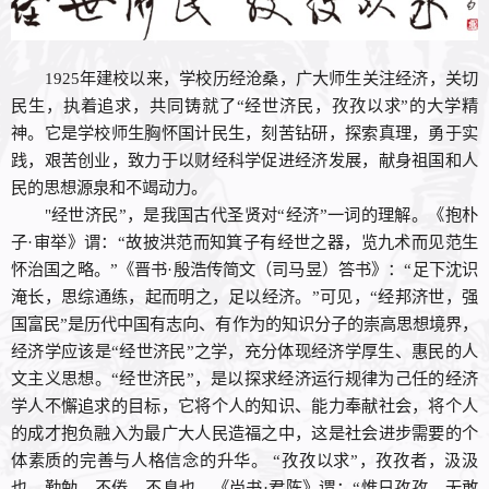
1925年建校以来，学校历经沧桑，广大师生关注经济，关切
民生，执着追求，共同铸就了“经世济民，孜孜以求”的大学精
神。它是学校师生胸怀国计民生，刻苦钻研，探索真理，勇于实
践，艰苦创业，致力于以财经科学促进经济发展，献身祖国和人
民的思想源泉和不竭动力。
"经世济民”，是我国古代圣贤对“经济”一词的理解。《抱朴
子·审举》谓：“故披洪范而知箕子有经世之器，览九术而见范生
怀治国之略。”《晋书·殷浩传简文（司马昱）答书》：“足下沈识
淹长，思综通练，起而明之，足以经济。”可见，“经邦济世，强
国富民”是历代中国有志向、有作为的知识分子的崇高思想境界，
经济学应该是“经世济民”之学，充分体现经济学厚生、惠民的人
文主义思想。“经世济民”，是以探求经济运行规律为己任的经济
学人不懈追求的目标，它将个人的知识、能力奉献社会，将个人
的成才抱负融入为最广大人民造福之中，这是社会进步需要的个
体素质的完善与人格信念的升华。 “孜孜以求”，孜孜者，汲汲
也，勤勉，不倦、不息也。《尚书·君陈》谓：“惟日孜孜，无敢