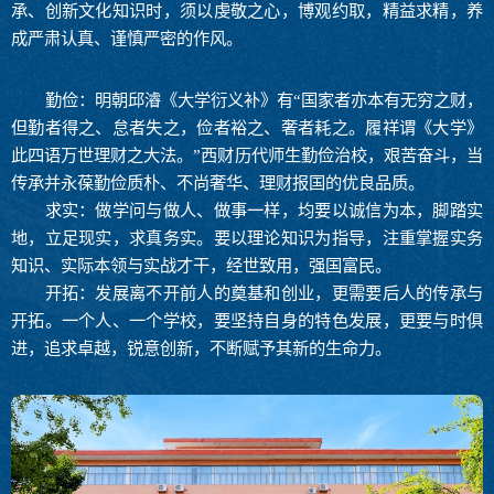
承、创新文化知识时，须以虔敬之心，博观约取，精益求精，养
成严肃认真、谨慎严密的作风。
勤俭：明朝邱濬《大学衍义补》有“国家者亦本有无穷之财，
但勤者得之、怠者失之，俭者裕之、奢者耗之。履祥谓《大学》
此四语万世理财之大法。”西财历代师生勤俭治校，艰苦奋斗，当
传承并永葆勤俭质朴、不尚奢华、理财报国的优良品质。
求实：做学问与做人、做事一样，均要以诚信为本，脚踏实
地，立足现实，求真务实。要以理论知识为指导，注重掌握实务
知识、实际本领与实战才干，经世致用，强国富民。
开拓：发展离不开前人的奠基和创业，更需要后人的传承与
开拓。一个人、一个学校，要坚持自身的特色发展，更要与时俱
进，追求卓越，锐意创新，不断赋予其新的生命力。