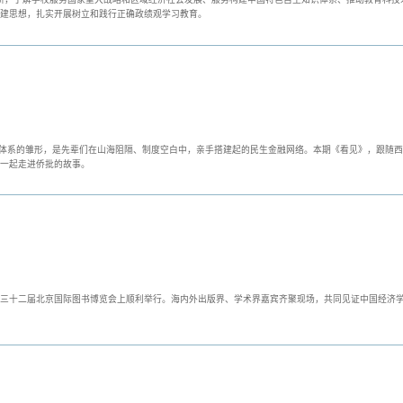
建思想，扎实开展树立和践行正确政绩观学习教育。
融体系的雏形，是先辈们在山海阻隔、制度空白中，亲手搭建起的民生金融网络。本期《看见》，跟随
一起走进侨批的故事。
三十二届北京国际图书博览会上顺利举行。海内外出版界、学术界嘉宾齐聚现场，共同见证中国经济