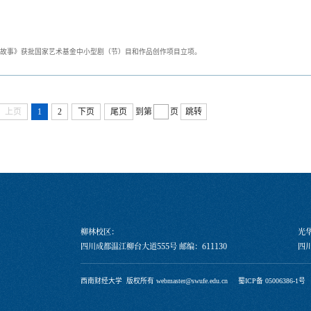
故事》获批国家艺术基金中小型剧（节）目和作品创作项目立项。
上页
1
2
下页
尾页
到第
页
跳转
柳林校区：
光
四川成都温江柳台大道555号 邮编：611130
四川
西南财经大学 版权所有 webmaster@swufe.edu.cn
蜀ICP备 05006386-1号