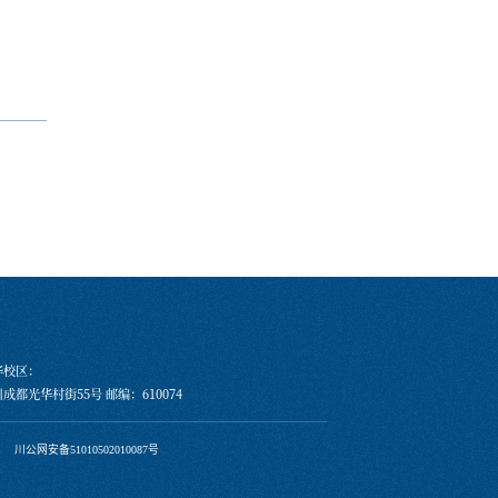
华校区：
成都光华村街55号 邮编：610074
川公网安备51010502010087号