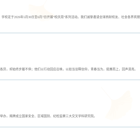
庆，学校定于2026年5月30日至6月7日开展“校庆周”系列活动。我们诚挚邀请全球西财校友、社会各界宾
各异，却始终步履不停；他们以行动回应召唤，以担当诠释信仰，青春当为，挺膺而上，回声清亮。
成功举办，揭牌成立国家安全、区域国别、纪检监察三大交叉学科研究院。