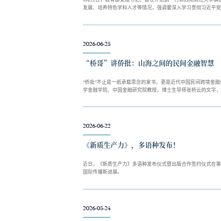
发展、培养特色学科人才等情况，强调要深入学习贯彻习近平党
2026-06-23
“桥哥”讲侨批：山海之间的民间金融智慧
“侨批”不止是一纸承载思念的家书，更是近代中国民间跨境金
学金融学院、中国金融研究院教授、博士生导师张桥云的文字，
2026-06-22
《新质生产力》，多语种发布！
近日，《新质生产力》多语种发布仪式暨出版合作签约仪式在第
国际传播新进展。
2026-05-24