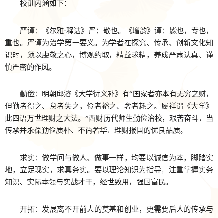
校训内涵如下：
严谨：《尔雅·释诂》严：敬也。《增韵》谨：毖也，专也，
重也。严谨为治学第一要义。为学者在探究、传承、创新文化知
识时，须以虔敬之心，博观约取，精益求精，养成严肃认真、谨
慎严密的作风。
勤俭：明朝邱濬《大学衍义补》有“国家者亦本有无穷之财，
但勤者得之、怠者失之，俭者裕之、奢者耗之。履祥谓《大学》
此四语万世理财之大法。”西财历代师生勤俭治校，艰苦奋斗，当
传承并永葆勤俭质朴、不尚奢华、理财报国的优良品质。
求实：做学问与做人、做事一样，均要以诚信为本，脚踏实
地，立足现实，求真务实。要以理论知识为指导，注重掌握实务
知识、实际本领与实战才干，经世致用，强国富民。
开拓：发展离不开前人的奠基和创业，更需要后人的传承与