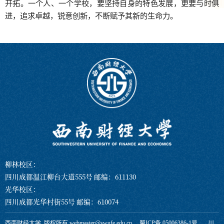
开拓。一个人、一个学校，要坚持自身的特色发展，更要与时俱
进，追求卓越，锐意创新，不断赋予其新的生命力。
柳林校区：
四川成都温江柳台大道555号 邮编：611130
光华校区：
四川成都光华村街55号 邮编：610074
西南财经大学 版权所有 webmaster@swufe.edu.cn
蜀ICP备 05006386-1号
川