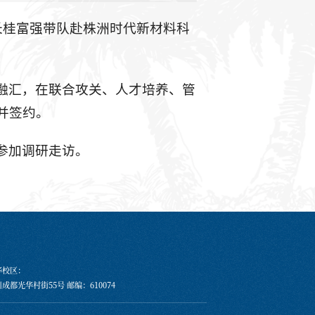
长桂富强带队赴株洲时代新材料科
融汇，在联合攻关、人才培养、管
并签约。
参加调研走访。
华校区：
成都光华村街55号 邮编：610074